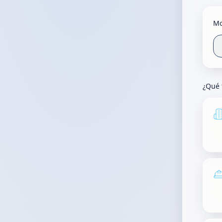
Mo
¿Qué 