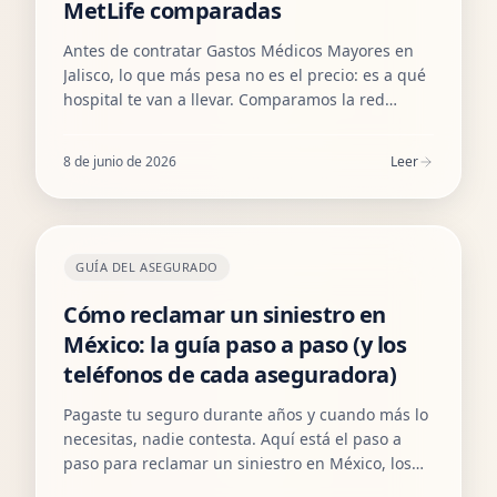
MetLife comparadas
Antes de contratar Gastos Médicos Mayores en
Jalisco, lo que más pesa no es el precio: es a qué
hospital te van a llevar. Comparamos la red
hospitalaria de AXA, GNP, BUPA, MAPFRE, Allianz
y MetLife en todo el estado — Guadalajara,
8 de junio de 2026
Leer
Zapopan (incluyendo Andares y Valle Real),
Puerto Vallarta y el interior — para que elijas con
datos, no con marketing.
GUÍA DEL ASEGURADO
Cómo reclamar un siniestro en
México: la guía paso a paso (y los
teléfonos de cada aseguradora)
Pagaste tu seguro durante años y cuando más lo
necesitas, nadie contesta. Aquí está el paso a
paso para reclamar un siniestro en México, los
teléfonos directos de las principales