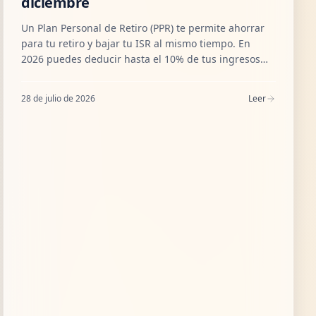
diciembre
Un Plan Personal de Retiro (PPR) te permite ahorrar
para tu retiro y bajar tu ISR al mismo tiempo. En
2026 puedes deducir hasta el 10% de tus ingresos
(tope ≈ $206,000 MXN). Te explicamos cómo funciona,
cuánto puedes recuperar en tu declaración y por qué
28 de julio de 2026
Leer
contratarlo antes del 31 de diciembre.