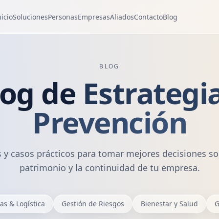
nicio
Soluciones
Personas
Empresas
Aliados
Contacto
Blog
BLOG
log de
Estrategi
Prevención
s y casos prácticos para tomar mejores decisiones so
patrimonio y la continuidad de tu empresa.
s & Logística
Gestión de Riesgos
Bienestar y Salud
G